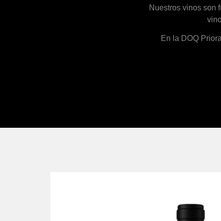
Nuestros vinos son f
vin
En la DOQ Priorat