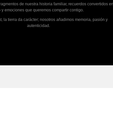
ragmentos de nuestra historia familiar, recuerdos convertidos e
o y emociones que queremos compartir contigo.
, la tierra da carácter; nosotros añadimos memoria, pasión y
autenticidad.