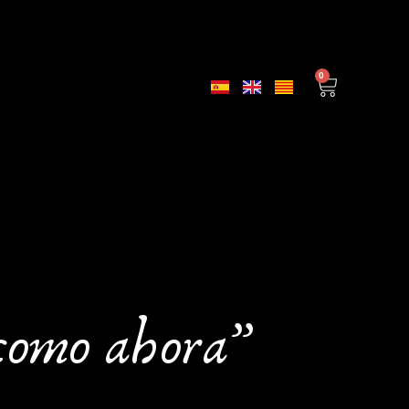
0
 como ahora”