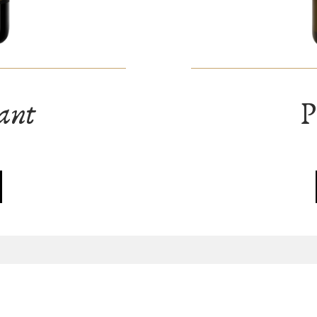
ant
P