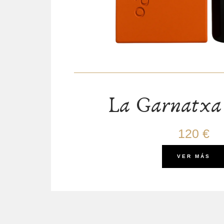
La Garnatxa 
120 €
VER MÁS