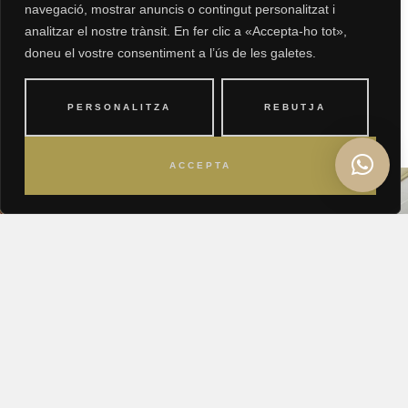
navegació, mostrar anuncis o contingut personalitzat i
como en casa.
analitzar el nostre trànsit. En fer clic a «Accepta-ho tot»,
doneu el vostre consentiment a l’ús de les galetes.
VISITA SU WEB
PERSONALITZA
REBUTJA
ACCEPTA