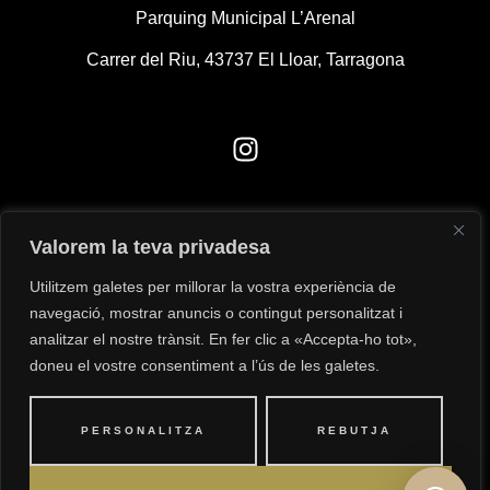
Parquing Municipal L’Arenal
Carrer del Riu, 43737 El Lloar, Tarragona
665 28 74 33
Valorem la teva privadesa
clos93@clos93.com
Utilitzem galetes per millorar la vostra experiència de
navegació, mostrar anuncis o contingut personalitzat i
analitzar el nostre trànsit. En fer clic a «Accepta-ho tot»,
doneu el vostre consentiment a l’ús de les galetes.
© 2025 Nex Studio. All rights reserved.
PERSONALITZA
REBUTJA
Privacy Policy