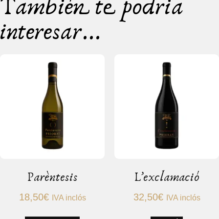
También te podria
interesar...
Parèntesis
L’exclamació
18,50
€
32,50
€
IVA inclós
IVA inclós