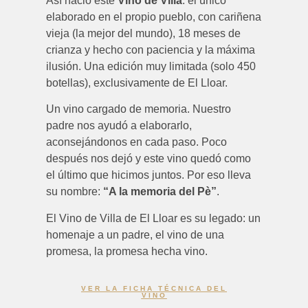
Así nació este
Vino de Villa
: el único
elaborado en el propio pueblo, con cariñena
vieja (la mejor del mundo), 18 meses de
crianza y hecho con paciencia y la máxima
ilusión. Una edición muy limitada (solo 450
botellas), exclusivamente de El Lloar.
Un vino cargado de memoria. Nuestro
padre nos ayudó a elaborarlo,
aconsejándonos en cada paso. Poco
después nos dejó y este vino quedó como
el último que hicimos juntos. Por eso lleva
su nombre:
“A la memoria del Pè”
.
El Vino de Villa de El Lloar es su legado: un
homenaje a un padre, el vino de una
promesa, la promesa hecha vino.
VER LA FICHA TÉCNICA DEL
VINO