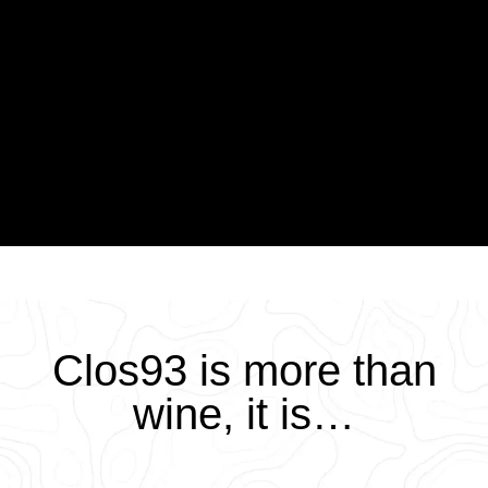
Clos93 is more than
wine, it is…